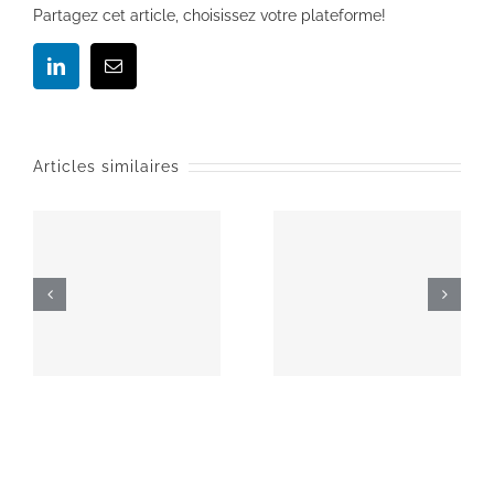
Partagez cet article, choisissez votre plateforme!
LinkedIn
Email
Articles similaires
MécaBrioude Auvergne au salon des métiers
Investissement Soraluce