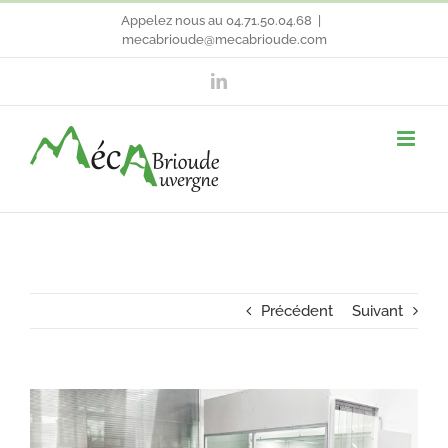
Passer
Appelez nous au 04.71.50.04.68
|
mecabrioude@mecabrioude.com
au
LinkedIn
contenu
Précédent
Suivant
Voir
l'image